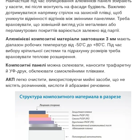
Найчастіше під час облицювання алюмінієві панелі збирають
у касети, які після монтують на фасади будівель. Важливо
дотримуватися напрямку стрілок на захисній плівці, щоб
уникнути відмінності відтінків між змінними панелями. Треба
враховувати, що зовнішній вигляд усіх металевих або
перламутрових покриттів варіюється залежно від партії.
Алюмінієві композитні матеріали завтовшки 3 мм
мають
діапазон робочих температур від -50'C до +80'C. Під час
вибору кріпильної системи та підрахунку розмірів треба
враховувати теплове розширення.
Композитні панелі
можна склеювати, наносити трафаретну
й УФ-друк, обклеювати самоклейними плівками.
АКП
легко очистити, використовуючи мийні засоби, що не
містять розчинників, кислоти й абразивні речовини.