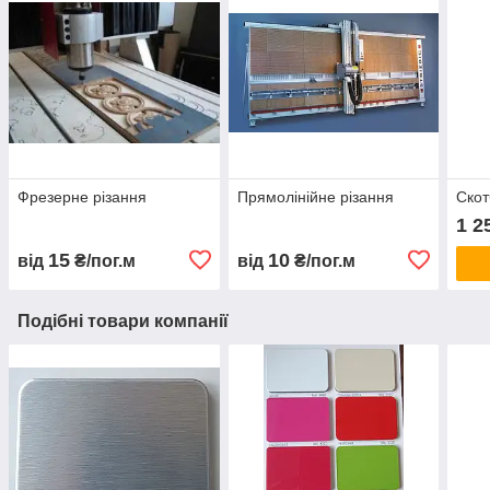
Фрезерне різання
Прямолінійне різання
Скот
1 2
15
10
від
₴/пог.м
від
₴/пог.м
Подібні товари компанії