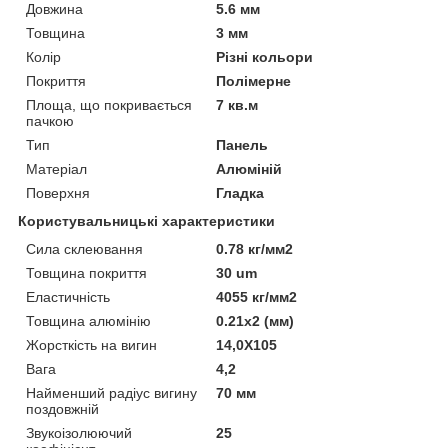
Довжина
5.6 мм
Товщина
3 мм
Колір
Різні кольори
Покриття
Полімерне
Площа, що покривається
7 кв.м
пачкою
Тип
Панель
Матеріал
Алюміній
Поверхня
Гладка
Користувальницькі характеристики
Сила склеювання
0.78 кг/мм2
Товщина покриття
30 um
Еластичність
4055 кг/мм2
Товщина алюмінію
0.21x2 (мм)
Жорсткість на вигин
14,0X105
Вага
4,2
Найменший радіус вигину
70 мм
поздовжній
Звукоізолюючий
25