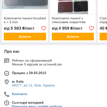
Композитні панелі brushed
Композитні панелі з
Стрі
s = 3 mm
глянсовим покриттям
пер
5 583
4 959
40
від
₴/лист
від
₴/лист
₴
Купити
Купити
Про нас
Рейтинг не сформований
Менше 5 відгуків за останній рік
Працює з 29.03.2013
м. Київ
04077, а/с 11, Київ, Україна
Контакти
Сьогодні вихідний
Показати весь графік роботи