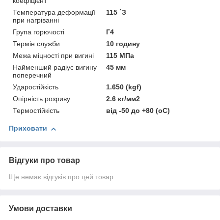
коефіцієнт
Температура деформації
115 `З
при нагріванні
Група горючості
Г4
Термін служби
10 годину
Межа міцності при вигині
115 МПа
Найменший радіус вигину
45 мм
поперечний
Ударостійкість
1.650 (kgf)
Опірність розриву
2.6 кг/мм2
Термостійкість
від -50 до +80 (оС)
Приховати
Відгуки про товар
Ще немає відгуків про цей товар
Умови доставки