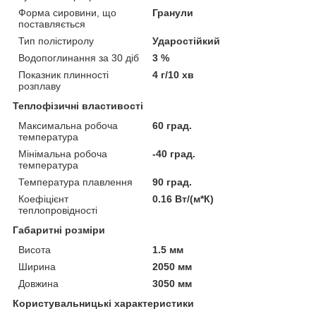
Форма сировини, що
Гранули
поставляється
Тип полістиролу
Ударостійкий
Водопоглинання за 30 діб
3 %
Показник плинності
4 г/10 хв
розплаву
Теплофізичні властивості
Максимальна робоча
60 град.
температура
Мінімальна робоча
-40 град.
температура
Температура плавлення
90 град.
Коефіцієнт
0.16 Вт/(м*К)
теплопровідності
Габаритні розміри
Висота
1.5 мм
Ширина
2050 мм
Довжина
3050 мм
Користувальницькі характеристики