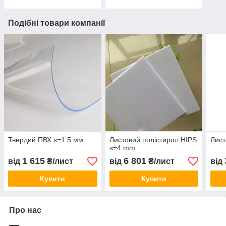
Подібні товари компанії
Твердий ПВХ s=1.5 мм
Листовий полістирол HIPS
Лист
s=4 mm
1 615
6 801
від
₴/лист
від
₴/лист
від
Купити
Купити
Про нас