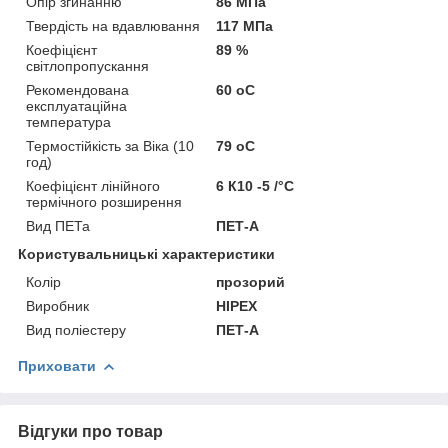
Опір згинанню
86 МПа
Твердість на вдавлювання
117 МПа
Коефіцієнт
89 %
світлопропускання
Рекомендована
60 оС
експлуатаційна
температура
Термостійкість за Віка (10
79 оС
год)
Коефіцієнт лінійного
6 К10 -5 /°C
термічного розширення
Вид ПЕТа
ПЕТ-А
Користувальницькі характеристики
Колір
прозорий
Виробник
HIPEX
Вид поліестеру
ПЕТ-А
Приховати
Відгуки про товар