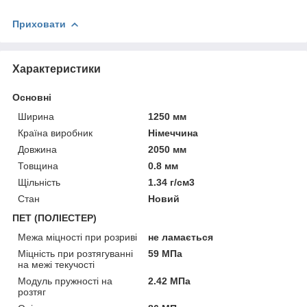
Приховати
Характеристики
Основні
Ширина
1250 мм
Країна виробник
Німеччина
Довжина
2050 мм
Товщина
0.8 мм
Щільність
1.34 г/см3
Стан
Новий
ПЕТ (ПОЛІЕСТЕР)
Межа міцності при розриві
не ламається
Міцність при розтягуванні
59 МПа
на межі текучості
Модуль пружності на
2.42 МПа
розтяг