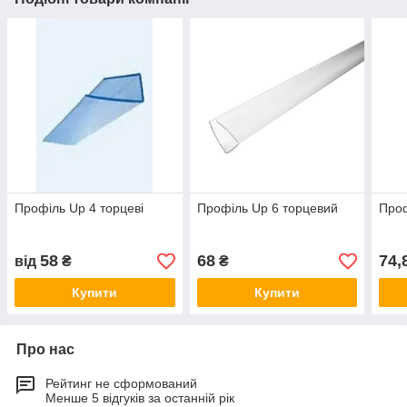
Профіль Up 4 торцеві
Профіль Up 6 торцевий
Проф
58
68
74,
від
₴
₴
Купити
Купити
Про нас
Рейтинг не сформований
Менше 5 відгуків за останній рік