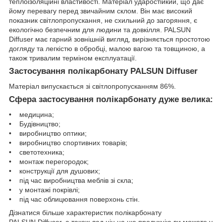
теплоізоляційні властивості. Матеріал ударостійкий, що дає
йому перевагу перед звичайним склом. Він має високий
показник світлопропускання, не схильний до загоряння, є
екологічно безпечним для людини та довкілля. PALSUN
Diffuser має гарний зовнішній вигляд, вирізняється простотою
догляду та легкістю в обробці, малою вагою та товщиною, а
також тривалим терміном експлуатації.
Застосування полікарбонату PALSUN Diffuser
Матеріал випускається зі світлопропусканням 86%.
Сфера застосування полікарбонату дуже велика:
• медицина;
• Будівництво;
• виробництво оптики;
• виробництво спортивних товарів;
• светотехника;
• монтаж перегородок;
• конструкції для душових;
• під час виробництва меблів зі скла;
• у монтажі покрівлі;
• під час облицювання поверхонь стін.
Дізнатися більше характеристик полікарбонату
PALSUN Diffuser, а також лад цін на цю продукцію ви можете у