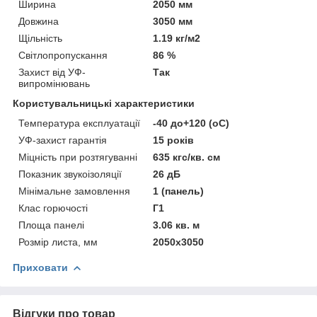
Ширина
2050 мм
Довжина
3050 мм
Щільність
1.19 кг/м2
Світлопропускання
86 %
Захист від УФ-
Так
випромінювань
Користувальницькі характеристики
Температура експлуатації
-40 до+120 (оС)
УФ-захист гарантія
15 років
Міцність при розтягуванні
635 кгс/кв. см
Показник звукоізоляції
26 дБ
Мінімальне замовлення
1 (панель)
Клас горючості
Г1
Площа панелі
3.06 кв. м
Розмір листа, мм
2050х3050
Приховати
Відгуки про товар