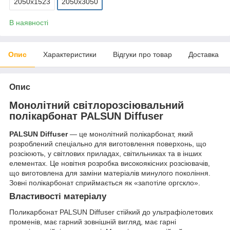
2050х1523
2050х3050
В наявності
Опис
Характеристики
Відгуки про товар
Доставка
Опис
Монолітний світлорозсіювальний
полікарбонат PALSUN Diffuser
PALSUN Diffuser
— це монолітний полікарбонат, який
розроблений спеціально для виготовлення поверхонь, що
розсіюють, у світлових приладах, світильниках та в інших
елементах. Це новітня розробка високоякісних розсіювачів,
що виготовлена для заміни матеріалів минулого покоління.
Зовні полікарбонат сприймається як «запотіле оргскло».
Властивості матеріалу
Поликарбонат PALSUN Diffuser стійкий до ультрафіолетових
променів, має гарний зовнішній вигляд, має гарні