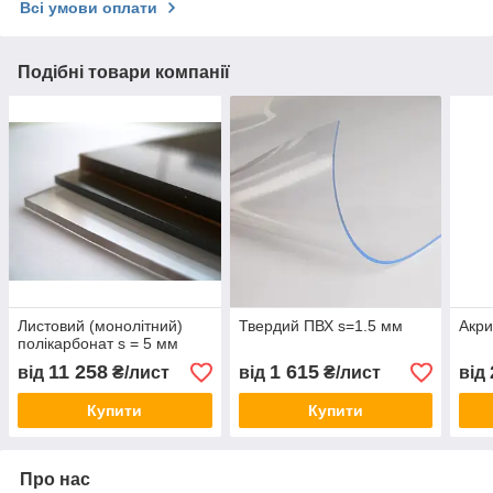
Всі умови оплати
Подібні товари компанії
Листовий (монолітний)
Твердий ПВХ s=1.5 мм
Акри
полікарбонат s = 5 мм
11 258
1 615
від
₴/лист
від
₴/лист
від
Купити
Купити
Про нас