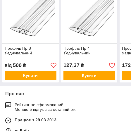
Профіль Нр 8
Профіль Нр 4
Проф
з'єднувальний
з'єднувальний
з'єд
500
127,37
172
від
₴
₴
Купити
Купити
Про нас
Рейтинг не сформований
Менше 5 відгуків за останній рік
Працює з 29.03.2013
м. Київ