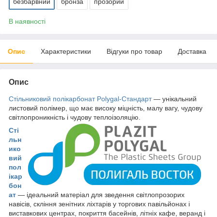
безбарвний
бронза
прозорий
В наявності
Опис
Характеристики
Відгуки про товар
Доставка
Опис
Стільниковий полікарбонат Polygal-Стандарт
— унікальний
листовий полімер, що має високу міцність, малу вагу, чудову
світлопроникність і чудову теплоізоляцію.
Сті
льн
ико
вий
пол
ікар
бон
ат
— ідеальний матеріал для зведення світлопрозорих
навісів, скління зенітних ліхтарів у торгових павільйонах і
виставкових центрах, покриття басейнів, літніх кафе, веранд і