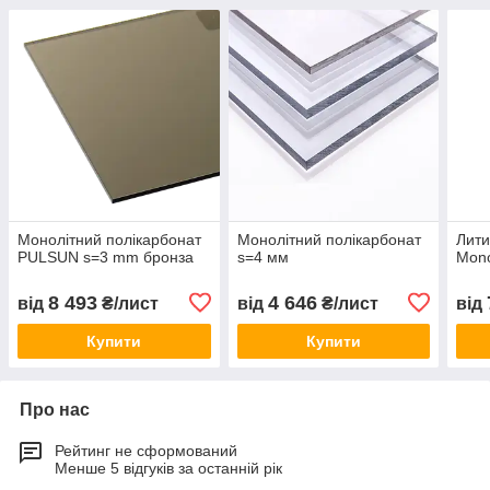
Монолітний полікарбонат
Монолітний полікарбонат
Лити
PULSUN s=3 mm бронза
s=4 мм
Mono
8 493
4 646
від
₴/лист
від
₴/лист
від
Купити
Купити
Про нас
Рейтинг не сформований
Менше 5 відгуків за останній рік