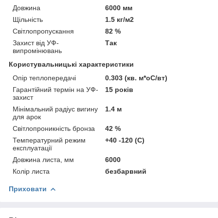
Довжина
6000 мм
Щільність
1.5 кг/м2
Світлопропускання
82 %
Захист від УФ-
Так
випромінювань
Користувальницькі характеристики
Опір теплопередачі
0.303 (кв. м*оС/вт)
Гарантійний термін на УФ-
15 років
захист
Мінімальний радіус вигину
1.4 м
для арок
Світлопроникність бронза
42 %
Температурний режим
+40 -120 (С)
експлуатації
Довжина листа, мм
6000
Колір листа
безбарвний
Приховати