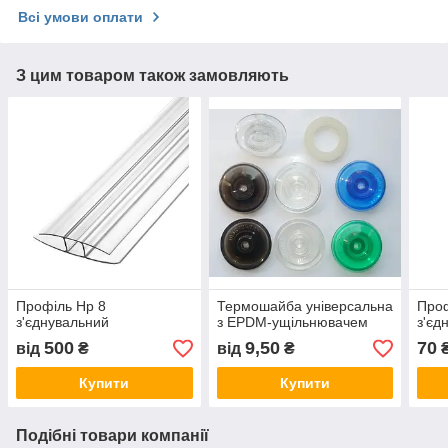
Всі умови оплати
З цим товаром також замовляють
Профіль Нр 8
Термошайба універсальна
Проф
з'єднувальний
з EPDM-ущільнювачем
з'єд
500
9,50
70
від
₴
від
₴
₴
Купити
Купити
Подібні товари компанії