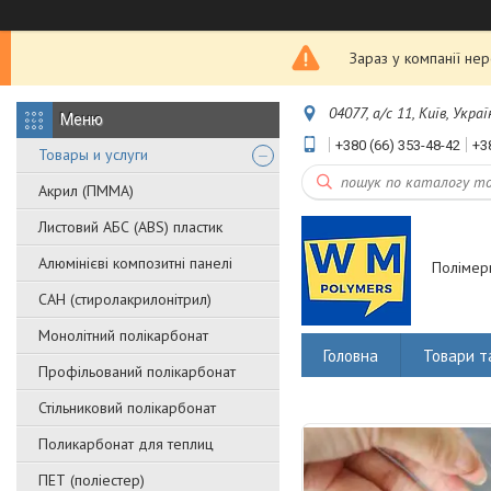
Зараз у компанії не
04077, а/с 11, Київ, Украї
+380 (66) 353-48-42
+3
Товары и услуги
Акрил (ПММА)
Листовий АБС (ABS) пластик
Алюмінієві композитні панелі
Полімерн
САН (стиролакрилонітрил)
Монолітний полікарбонат
Головна
Товари т
Профільований полікарбонат
Стільниковий полікарбонат
Поликарбонат для теплиц
ПЕТ (поліестер)