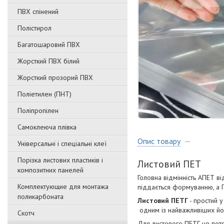
ПВХ спінений
Полістирол
Багатошаровий ПВХ
Жорсткий ПВХ білий
Жорсткий прозорий ПВХ
Поліетилен (ПНТ)
Поліпропілен
Самоклеюча плівка
Опис товару
Універсальні і спеціальні клеї
Порізка листових пластиків і
Листовий ПЕТ
композитних панелей
Головна відмінність АПЕТ ві
Комплектующие для монтажа
піддається формуванню, а П
поликарбоната
Листовий ПЕТГ
- простий 
одним із найважливіших йог
Скотч
Для листового ПЕТГ не пот