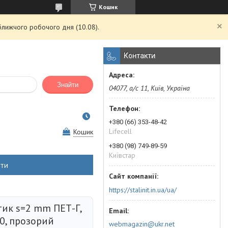
Кошик
ближчого робочого дня (10.08).
Контакти
Знайти
04077, а/с 11, Київ, Україна
+380 (66) 353-48-42
Lifecell
Кошик
+380 (98) 749-89-59
Київстар
кти
https://stalinit.in.ua/ua/
тик s=2 mm ПЕТ-Г,
0, прозорий
webmagazin@ukr.net