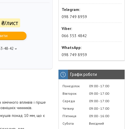
098 749 8959
 ₴/лист
пити
066 353 4842
53-48-42
098 749 8959
Графік роботи
Понеділок
09:00
17:00
Вівторок
09:00
17:00
Середа
09:00
17:00
 хімічного впливів і гірше
овнішніх чинників.
Четвер
09:00
17:00
ркушів понад 10 мм, що є
Пʼятниця
09:00
16:00
Субота
Вихідний
 підходить для