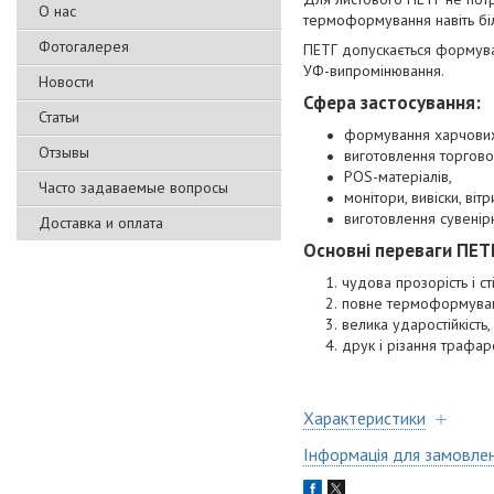
О нас
термоформування навіть бі
Фотогалерея
ПЕТГ допускається формуват
УФ-випромінювання.
Новости
Сфера застосування:
Статьи
формування харчових 
Отзывы
виготовлення торгово
POS-матеріалів,
Часто задаваемые вопросы
монітори, вивіски, вітр
виготовлення сувенір
Доставка и оплата
Основні переваги ПЕТГ
чудова прозорість і ст
повне термоформуван
велика ударостійкість
друк і різання трафа
Характеристики
Інформація для замовле