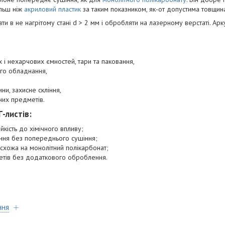
льш ніж
акриловий пластик
за таким показником, як-от допустима товщи
и в не нагрітому стані d > 2 мм і обробляти на лазерному верстаті. Арк
і нехарчових ємностей, тари та паковання,
го обладнання,
ини, захисне скління,
них предметів.
-листів:
ійкість до хімічного впливу;
ня без попереднього сушіння;
, схожа на монолітний полікарбонат;
ретів без додаткового оброблення.
ння