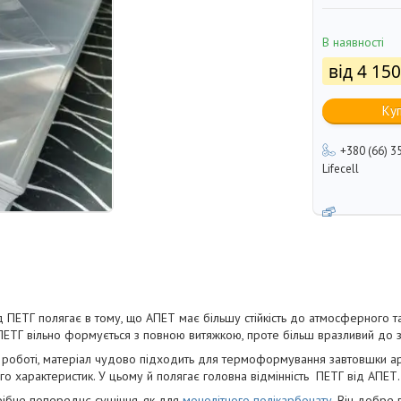
В наявності
від
4 150
Ку
+380 (66) 3
Lifecell
д ПЕТГ полягає в тому, що АПЕТ має більшу стійкість до атмосферного та
ЕТГ вільно формується з повною витяжкою, проте більш вразливий до з
у роботі, матеріал чудово підходить для термоформування завтовшки а
о характеристик. У цьому й полягає головна відмінність ПЕТГ від АПЕТ.
рібне попереднє сушіння, як для
монолітного полікарбонату
. Він добре