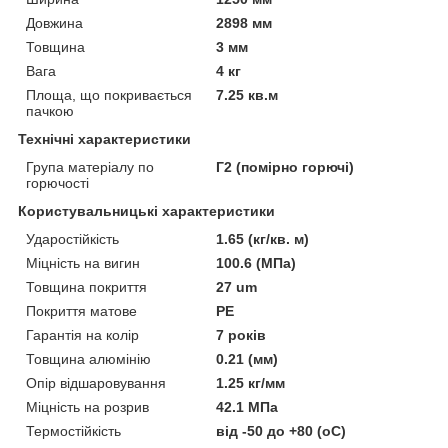
Довжина
2898 мм
Товщина
3 мм
Вага
4 кг
Площа, що покривається
7.25 кв.м
пачкою
Технічні характеристики
Група матеріалу по
Г2 (помірно горючі)
горючості
Користувальницькі характеристики
Ударостійкість
1.65 (кг/кв. м)
Міцність на вигин
100.6 (МПа)
Товщина покриття
27 um
Покриття матове
РЕ
Гарантія на колір
7 років
Товщина алюмінію
0.21 (мм)
Опір відшаровування
1.25 кг/мм
Міцність на розрив
42.1 МПа
Термостійкість
від -50 до +80 (оС)