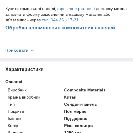
Купити композитні панелі,
фрезерне різання
і доставку можна
заповнити форму замовлення в нашому магазині або
зв'язавшись через
тел. 044 361-17-31.
Обробка алюмінієвих композитних панелей
Приховати
Характеристики
Основні
Виробник
Composite Materials
Країна виробник
Китай
Тип
Сендвіч-панель
Покриття
Полімерне
Імітація
Під дерево
Колір
Різні кольори
Ширина
1250 мм