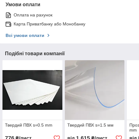
Умови оплати
Оплата на рахунок
Карта Приватбанку або Монобанку
Всі умови оплати
Подібні товари компанії
Твердий ПВХ s=0.5 mm
Твердий ПВХ s=1.5 мм
Проз
mm
776
1 615
₴/лист
від
₴/лист
від