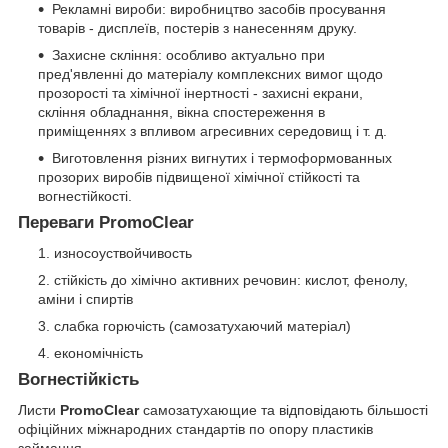
Рекламні вироби: виробництво засобів просування
товарів - дисплеїв, постерів з нанесенням друку.
Захисне скління: особливо актуально при
пред'явленні до матеріалу комплексних вимог щодо
прозорості та хімічної інертності - захисні екрани,
скління обладнання, вікна спостереження в
приміщеннях з впливом агресивних середовищ і т. д.
Виготовлення різних вигнутих і термоформованных
прозорих виробів підвищеної хімічної стійкості та
вогнестійкості.
Переваги PromoClear
износоуствойчивость
стійкість до хімічно активних речовин: кислот, фенолу,
аміни і спиртів
слабка горючість (самозатухаючий матеріал)
економічність
Вогнестійкість
Листи
PromoClear
самозатухающие та відповідають більшості
офіційних міжнародних стандартів по опору пластиків
займання.