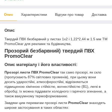
Опис
Характеристики
Відгуки про товар
Доставка
Опис
Твердий ПВХ безбарвний у листах 1х2 і 1,22*2,44 м 1.5 мм ТМ
PromoClear для реклами та будівництва.
Прозорий безбарвний) твердий ПВХ
PromoClear
Опис матеріалу і його властивості:
Прозорі листи ПВХ PromoClear
так само прозорі, як скло
(пропускають 87% світлових променів), при цьому вони
досить ударостійкі, атмосферостійкі, відрізняються
підвищеною хімічною стійкістю, вогнестійкістю (B1), легкі в
обробці, їх можна піддавати холодного і гарячого згинанню, а
також вакуумному термоформованию.
Завдяки цим перевагам прозорі листи
PromoClear
знаходять
широке застосування в таких областях: